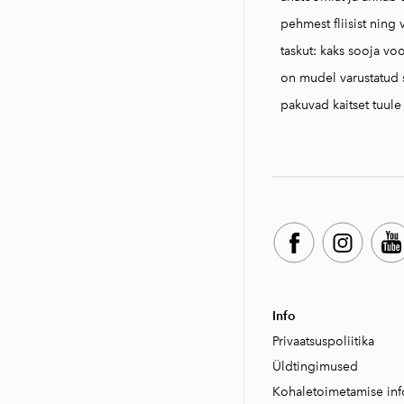
pehmest fliisist ning 
taskut: kaks sooja voo
on mudel varustatud s
pakuvad kaitset tuule 
Info
Privaatsuspoliitika
Üld
tingimused
Kohaletoimetamise inf