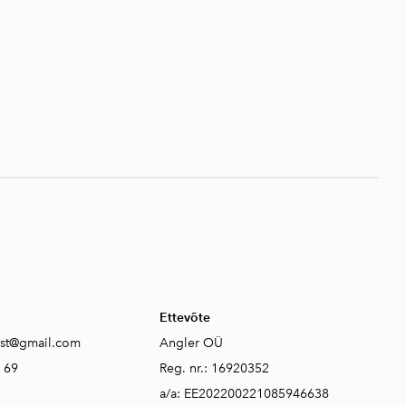
Ettevõte
est@gmail.com
Angler OÜ
 69
Reg. nr.: 16920352
a/a: EE202200221085946638