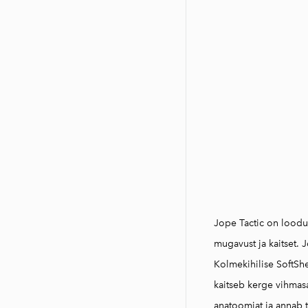
Jope Tactic on loodu
mugavust ja kaitset. 
Kolmekihilise SoftShe
kaitseb kerge vihmasa
anatoomiat ja annab t