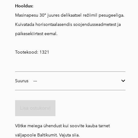
Hooldus:
Masinapesu 30° juures delikaatsel režiimil pesugeeliga.
Kuivatada horisontaalasendis soojendusseadmetest ja
päikesekiirtest eemal.
Tootekood: 1321
Suurus
Lisa ostukorvi
Võtke meiega ühendust kui soovite kauba tarnet
väljapoole Baltikumit.
Vajuta siia.