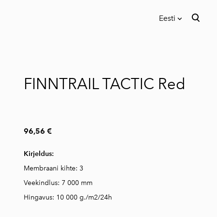
Eesti
lisati ostukorvi.
Vaata ostukorvi
Eesti
English
FINNTRAIL TACTIC Red
Русский
96,56 €
Kirjeldus:
Membraani kihte: 3
Veekindlus: 7 000 mm
Hingavus: 10 000 g./m2/24h