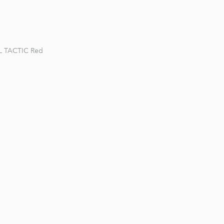
L TACTIC Red
1 / 8