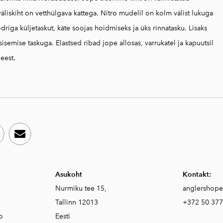
väliskiht on vetthülgava kattega. Nitro mudelil on kolm välist lukuga
driga küljetaskut, käte soojas hoidmiseks ja üks rinnatasku. Lisaks
isemise taskuga. Elastsed ribad jope allosas, varrukatel ja kapuutsil
eest.
Asukoht
Kontakt:
Nurmiku tee 15,
anglershop
Tallinn 12013
+372 50 377
o
Eesti