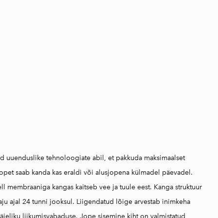
d uuenduslike tehnoloogiate abil, et pakkuda maksimaalset
Jopet saab kanda kas eraldi või alusjopena külmadel päevadel.
ll membraaniga kangas kaitseb vee ja tuule eest. Kanga struktuur
ju ajal 24 tunni jooksul. Liigendatud lõige arvestab inimkeha
äieliku liikumisvabaduse. Jope sisemine kiht on valmistatud