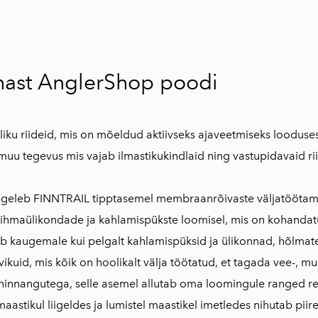
mast AnglerShop poodi
liku riideid, mis on mõeldud aktiivseks ajaveetmiseks looduse
muu tegevus mis vajab ilmastikukindlaid ning vastupidavaid r
egeleb FINNTRAIL tipptasemel membraanrõivaste väljatöötami
 vihmaülikondade ja kahlamispükste loomisel, mis on kohanda
ub kaugemale kui pelgalt kahlamispüksid ja ülikonnad, hõlmat
kuid, mis kõik on hoolikalt välja töötatud, et tagada vee-, mu
te hinnangutega, selle asemel allutab oma loomingule ranged r
maastikul liigeldes ja lumistel maastikel imetledes nihutab piire