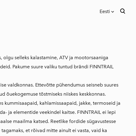
Eesti
lisati ostukorvi.
Vaata ostukorvi
Eesti
English
Русский
s, olgu selleks kalastamine, ATV ja mootorsaaniga
iideid. Pakume suure valiku tuntud brändi FINNTRAIL
se valdkonnas. Ettevõtte pühendumus seisneb suures
tud õuekogemuse tõstmiseks niiskes keskkonnas.
es kummisaapaid, kahlamissaapaid, jakke, termoseid ja
da- ja elementide veekindel kaitse. FINNTRAIL ei lepi
eaalse maailma katsed. Reetlike fordide sügavustesse
 tagamaks, et rõivad mitte ainult ei vasta, vaid ka