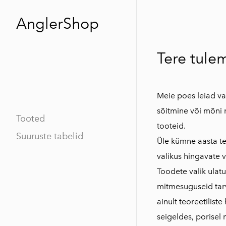
AnglerShop
Tere tule
Meie poes leiad va
sõitmine või mõni 
Tooted
tooteid.
Suuruste tabelid
Üle kümne aasta t
valikus hingavate
Toodete valik ulat
mitmesuguseid tarvi
ainult teoreetilis
seigeldes, porisel 