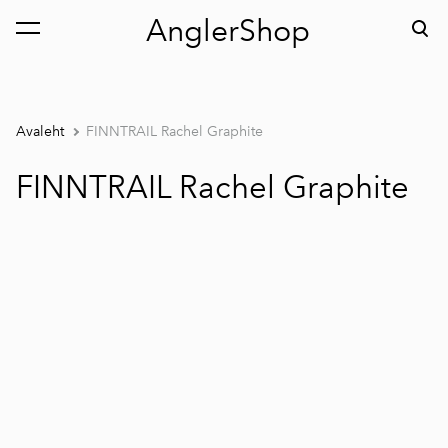
AnglerShop
lisati ostukorvi.
Vaata ostukorvi
Avaleht
FINNTRAIL Rachel Graphite
FINNTRAIL Rachel Graphite
1 / 10