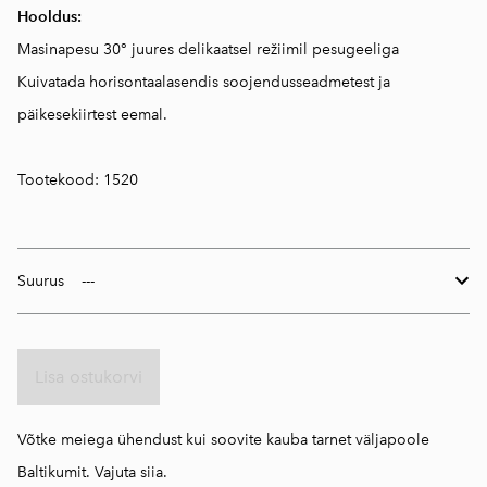
Hooldus:
Masinapesu 30° juures delikaatsel režiimil pesugeeliga
Kuivatada horisontaalasendis soojendusseadmetest ja
päikesekiirtest eemal.
Tootekood: 1520
Suurus
Lisa ostukorvi
Võtke meiega ühendust kui soovite kauba tarnet väljapoole
Baltikumit.
Vajuta siia.