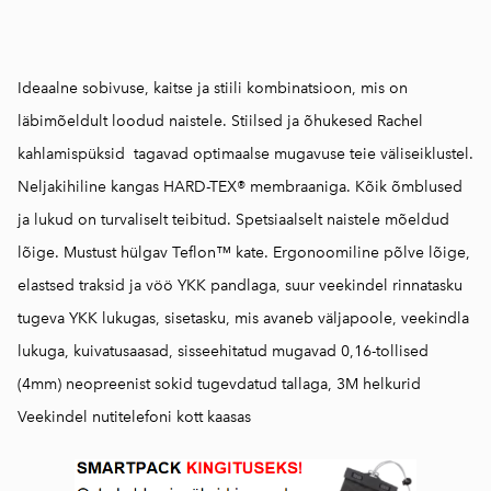
Ideaalne sobivuse, kaitse ja stiili kombinatsioon, mis on
läbimõeldult loodud naistele. Stiilsed ja õhukesed Rachel
kahlamispüksid tagavad optimaalse mugavuse teie väliseiklustel.
Neljakihiline kangas HARD-TEX® membraaniga. Kõik õmblused
ja lukud on turvaliselt teibitud. Spetsiaalselt naistele mõeldud
lõige. Mustust hülgav Teflon™ kate. Ergonoomiline põlve lõige,
elastsed traksid ja vöö YKK pandlaga, suur veekindel rinnatasku
tugeva YKK lukugas, sisetasku, mis avaneb väljapoole, veekindla
lukuga, kuivatusaasad, sisseehitatud mugavad 0,16-tollised
(4mm) neopreenist sokid tugevdatud tallaga, 3M helkurid
Veekindel nutitelefoni kott kaasas