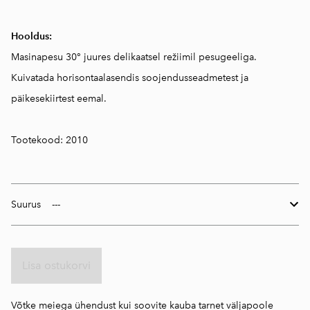
Hooldus:
Masinapesu 30° juures delikaatsel režiimil pesugeeliga.
Kuivatada horisontaalasendis soojendusseadmetest ja
päikesekiirtest eemal.
Tootekood: 2010
Suurus
Lisa ostukorvi
Võtke meiega ühendust kui soovite kauba tarnet väljapoole