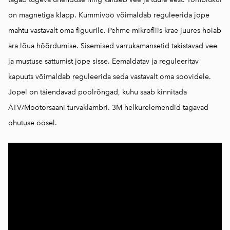
on magnetiga klapp. Kummivöö võimaldab reguleerida jope
mahtu vastavalt oma figuurile. Pehme mikrofliis krae juures hoiab
ära lõua hõõrdumise. Sisemised varrukamansetid takistavad vee
ja mustuse sattumist jope sisse. Eemaldatav ja reguleeritav
kapuuts võimaldab reguleerida seda vastavalt oma soovidele.
Jopel on täiendavad poolrõngad, kuhu saab kinnitada
ATV/Mootorsaani turvaklambri. 3M helkurelemendid tagavad
ohutuse öösel.