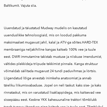
Baltikumit.
Vajuta siia.
Uuendatud ja täiustatud Mudway mudelis on kasutatud
uuenduslikke tehnoloogiaid, mis on loodud pakkuma
maksimaalset mugavust jahil, kalal ja ATV-ga sõites.HARD-TEX
membraaniga neljakihiline kangas kaitseb 100% vee ja tuule
eest. DWR immutamine takistab mustuse ja niiskuse imendumist,
vältides plekkideja triipude tekkimist pinnale. Kanga struktuur
võimaldab säilitada mugavust 24 tundi paduvihmas ja lörtsis.
Liigendatud lõige arvestab inimkeha anatoomiat ja annab
täieliku liikumisvabaduse. Jopel on neli taskut: kaks sise- ja kaks
rinnataskut, mis on varustatud lisaklappidega, mis kaitsevad vee
sissepääsu eest. Keskne YKK kahesuunaline traktori tõmblukk
tagab tugeva ühenduse ning kaitseb vee ja tuule eest. Tõmblukul