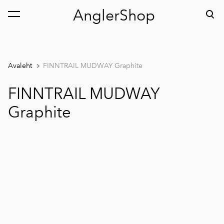
AnglerShop
lisati ostukorvi.
Vaata ostukorvi
Avaleht
FINNTRAIL MUDWAY Graphite
FINNTRAIL MUDWAY
Graphite
1 / 9