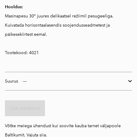
Hooldus:
Masinapesu 30° juures delikaatsel režiimil pesugeeliga.
Kuivatada horisontaalasendis soojendusseadmetest ja
päikesekiirtest eemal.
Tootekood: 4021
Suurus
Lisa ostukorvi
Võtke meiega ühendust kui soovite kauba tarnet väljapoole
Baltikumit.
Vajuta siia.