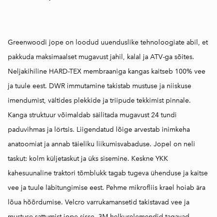
Greenwoodi jope on loodud uuenduslike tehnoloogiate abil, et
pakkuda maksimaalset mugavust jahil, kalal ja ATV-ga sõites.
Neljakihiline HARD-TEX membraaniga kangas kaitseb 100% vee
ja tuule eest. DWR immutamine takistab mustuse ja niiskuse
imendumist, vältides plekkide ja triipude tekkimist pinnale.
Kanga struktuur võimaldab säilitada mugavust 24 tundi
paduvihmas ja lörtsis. Liigendatud lõige arvestab inimkeha
anatoomiat ja annab täieliku liikumisvabaduse. Jopel on neli
taskut: kolm küljetaskut ja üks sisemine. Keskne YKK
kahesuunaline traktori tõmblukk tagab tugeva ühenduse ja kaitse
vee ja tuule läbitungimise eest. Pehme mikrofliis krael hoiab ära
lõua hõõrdumise. Velcro varrukamansetid takistavad vee ja
mustuse sattumist jope sisse. 3M helkurelemendid tagavad