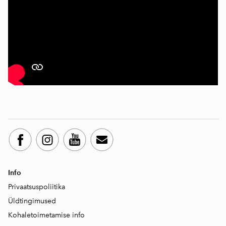
Info
Privaatsuspoliitika
Üld
tingimused
Kohaletoimetamise info