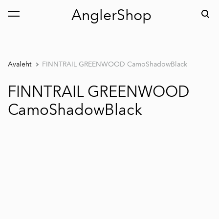
AnglerShop
lisati ostukorvi.
Vaata ostukorvi
Avaleht
FINNTRAIL GREENWOOD CamoShadowBlack
FINNTRAIL GREENWOOD
CamoShadowBlack
1 / 9