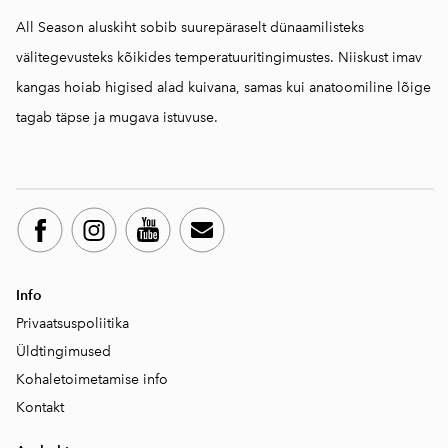
All Season aluskiht sobib suurepäraselt dünaamilisteks
välitegevusteks kõikides temperatuuritingimustes. Niiskust imav
kangas hoiab higised alad kuivana, samas kui anatoomiline lõige
tagab täpse ja mugava istuvuse.
Info
Privaatsuspoliitika
Üld
tingimused
Kohaletoimetamise info
Kontakt