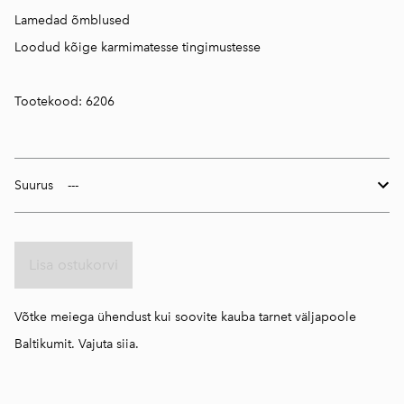
Lamedad õmblused
Loodud kõige karmimatesse tingimustesse
Tootekood: 6206
Suurus
Lisa ostukorvi
Võtke meiega ühendust kui soovite kauba tarnet väljapoole
Baltikumit.
Vajuta siia.