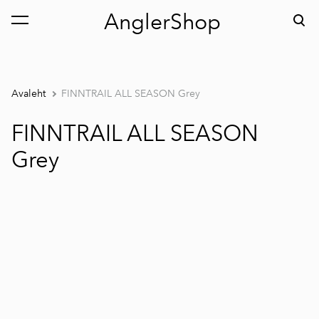
AnglerShop
lisati ostukorvi.
Vaata ostukorvi
Avaleht
FINNTRAIL ALL SEASON Grey
FINNTRAIL ALL SEASON
Grey
1 / 9