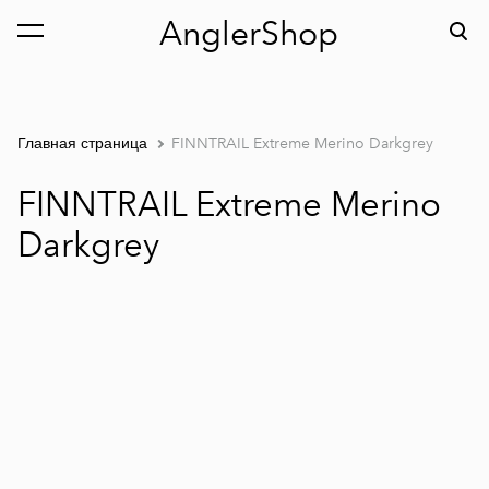
AnglerShop
был добавлен в
Просмотр корзины
корзину.
Главная страница
FINNTRAIL Extreme Merino Darkgrey
FINNTRAIL Extreme Merino
Darkgrey